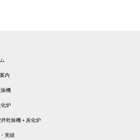
ム
案内
乾燥機
炭化炉
攪拌乾燥機＋炭化炉
・実績